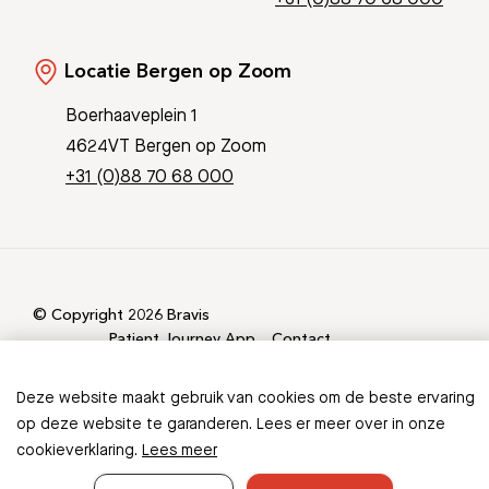
Locatie Bergen op Zoom
Boerhaaveplein 1
4624VT Bergen op Zoom
+31 (0)88 70 68 000
© Copyright 2026 Bravis
Patient Journey App
Contact
Informatieveiligheid
Sitemap
Deze website maakt gebruik van cookies om de beste ervaring
Ontbreekt er informatie in
op deze website te garanderen. Lees er meer over in onze
cookieverklaring.
Lees meer
deze folder?