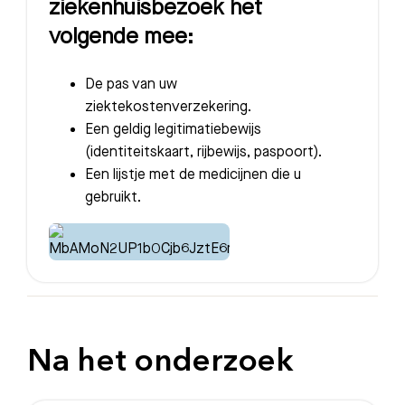
ziekenhuisbezoek het
volgende mee:
De pas van uw
Zoeken
ziektekostenverzekering.
Een geldig legitimatiebewijs
(identiteitskaart, rijbewijs, paspoort).
Meest gezocht:
Een lijstje met de medicijnen die u
Bezoektijden
gebruikt.
Afspraak maken
Afdelingen
Na het onderzoek