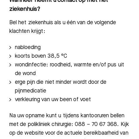
Wanneer neemt u contact op met het
ziekenhuis?
Bel het ziekenhuis als u één van de volgende
klachten krijgt:
Zoeken
nabloeding
koorts boven 38,5 °C
Meest gezocht:
wondinfectie: roodheid, warmte en/of pus uit
de wond
Bezoektijden
erge pijn die niet minder wordt door de
pijnmedicatie
Afspraak maken
verkleuring van uw been of voet
Afdelingen
Na uw opname kunt u tijdens kantooruren bellen
met de polikliniek chirurgie: 088 – 70 67 368. Kijk
op de website voor de actuele bereikbaarheid van