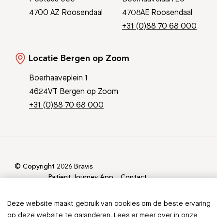
4700 AZ Roosendaal
4708AE Roosendaal
+31 (0)88 70 68 000
Locatie Bergen op Zoom
Boerhaaveplein 1
4624VT Bergen op Zoom
+31 (0)88 70 68 000
© Copyright 2026 Bravis
Patient Journey App
Contact
Informatieveiligheid
Sitemap
Deze website maakt gebruik van cookies om de beste ervaring
Ontbreekt er informatie in
op deze website te garanderen. Lees er meer over in onze