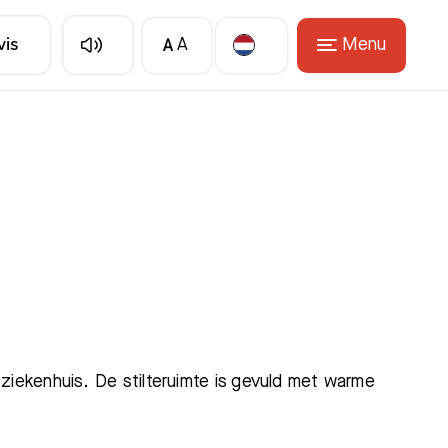
A
Menu
vis
A
Translate
 ziekenhuis. De stilteruimte is gevuld met warme