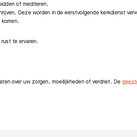
, bidden of mediteren.
hrijven. Deze worden in de eerstvolgende kerkdienst ve
te komen.
 rust te ervaren.
raten over uw zorgen, moeilijkheden of verdriet. De
geeste
Bezoektijden
Afspraak maken
.