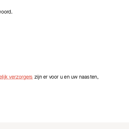
rwoord.
Zoeken
lijk verzorgers
zijn er voor u en uw naasten,
Afdelingen