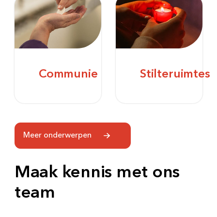
Communie
Stilteruimtes
Meer onderwerpen
Maak kennis met ons
Zoeken
team
Meest gezocht: