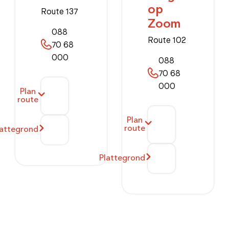
op
Route 137
Zoom
088
Route 102
70 68
000
088
70 68
000
Plan
route
Plan
route
lattegrond
Plattegrond