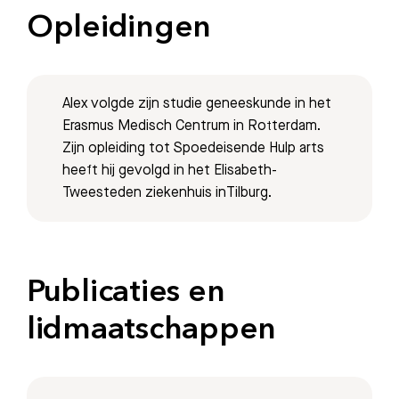
Opleidingen
Alex volgde zijn studie geneeskunde in het
Erasmus Medisch Centrum in Rotterdam.
Zijn opleiding tot Spoedeisende Hulp arts
heeft hij gevolgd in het Elisabeth-
Tweesteden ziekenhuis inTilburg.
Zoeken
Publicaties en
Meest gezocht:
lidmaatschappen
Bezoektijden
Afspraak maken