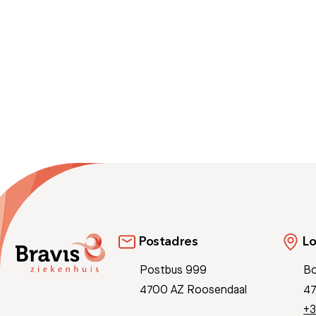
Meest gezocht:
Postadres
Lo
Postbus 999
Bo
4700 AZ Roosendaal
47
+3