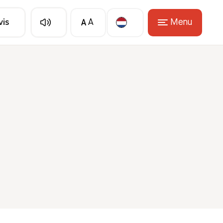
A
Menu
vis
A
Translate