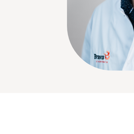
Bezoektijden
Afspraak maken