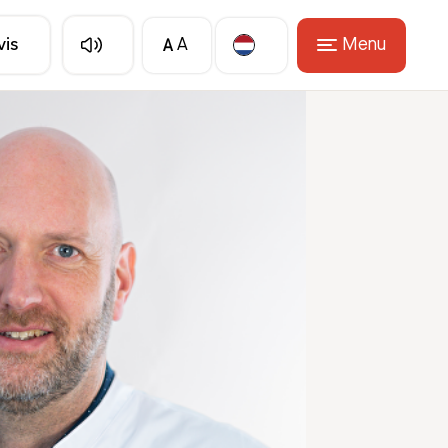
A
Menu
vis
A
Translate