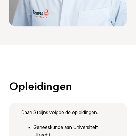
Zoeken
Opleidingen
Meest gezocht:
Bezoektijden
Daan Steijns volgde de opleidingen:
Geneeskunde aan Universiteit
Afspraak maken
Utrecht