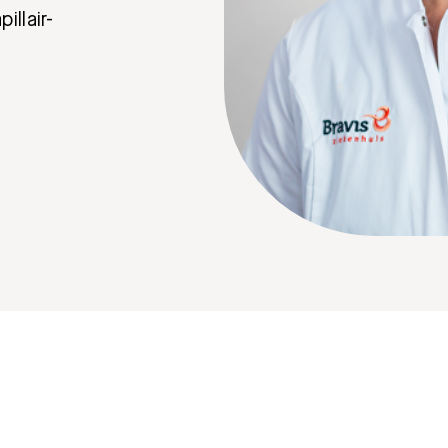
llair-