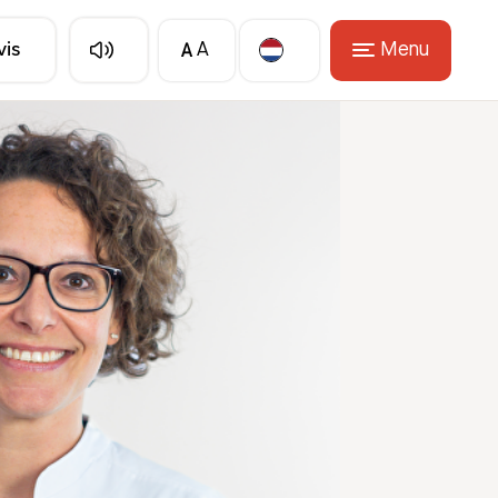
A
Menu
vis
A
Translate