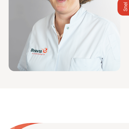
Zoeken
Meest gezocht:
Bezoektijden