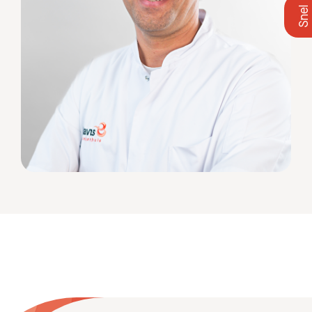
Zoeken
Meest gezocht:
Bezoektijden