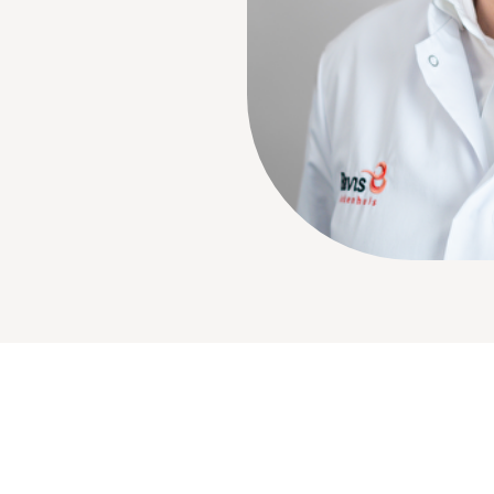
Bezoektijden
Afspraak maken