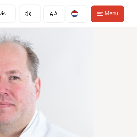
A
Menu
vis
A
Translate