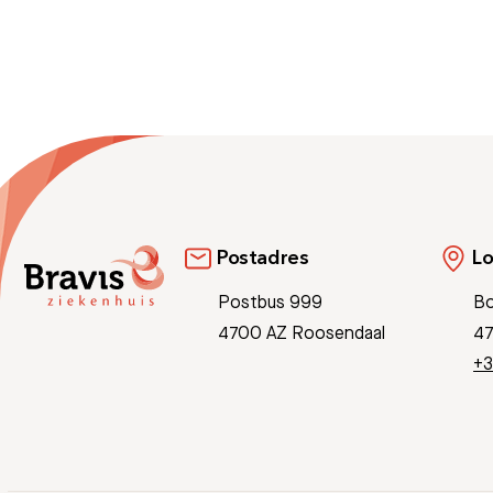
Postadres
Lo
Postbus 999
Bo
4700 AZ Roosendaal
47
+3