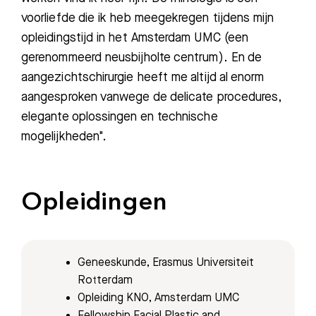
voorliefde die ik heb meegekregen tijdens mijn
opleidingstijd in het Amsterdam UMC (een
gerenommeerd neusbijholte centrum). En de
aangezichtschirurgie heeft me altijd al enorm
Zoeken
aangesproken vanwege de delicate procedures,
elegante oplossingen en technische
Meest gezocht:
mogelijkheden".
Bezoektijden
Opleidingen
Afspraak maken
Afdelingen
Geneeskunde, Erasmus Universiteit
Rotterdam
Opleiding KNO, Amsterdam UMC
Fellowship Facial Plastic and