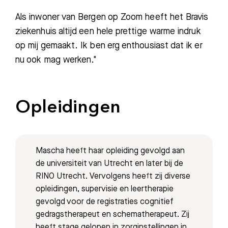
Als inwoner van Bergen op Zoom heeft het Bravis
ziekenhuis altijd een hele prettige warme indruk
op mij gemaakt. Ik ben erg enthousiast dat ik er
nu ook mag werken."
Zoeken
Opleidingen
Meest gezocht:
Bezoektijden
Mascha heeft haar opleiding gevolgd aan
Afspraak maken
de universiteit van Utrecht en later bij de
RINO Utrecht. Vervolgens heeft zij diverse
opleidingen, supervisie en leertherapie
Afdelingen
gevolgd voor de registraties cognitief
gedragstherapeut en schematherapeut. Zij
heeft stage gelopen in zorginstellingen in