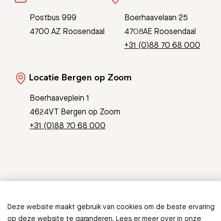
Postbus 999
Boerhaavelaan 25
4700 AZ Roosendaal
4708AE Roosendaal
+31 (0)88 70 68 000
Locatie Bergen op Zoom
Boerhaaveplein 1
4624VT Bergen op Zoom
+31 (0)88 70 68 000
© Copyright 2026 Bravis
Patient Journey App
Contact
Deze website maakt gebruik van cookies om de beste ervaring
Informatieveiligheid
Sitemap
op deze website te garanderen. Lees er meer over in onze