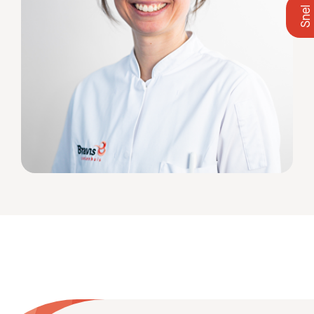
Zoeken
Meest gezocht:
Bezoektijden