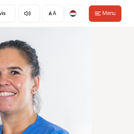
A
Menu
vis
A
Translate