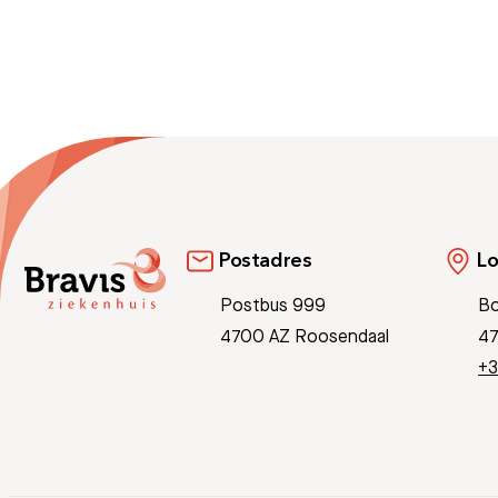
Postadres
Lo
Postbus 999
Bo
4700 AZ Roosendaal
47
+3