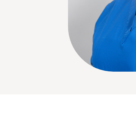
Bezoektijden
Afspraak maken