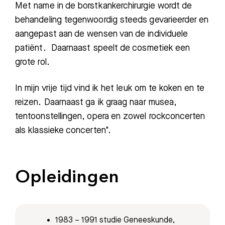
Met name in de borstkankerchirurgie wordt de
behandeling tegenwoordig steeds gevarieerder en
aangepast aan de wensen van de individuele
patiënt. Daarnaast speelt de cosmetiek een
grote rol.
In mijn vrije tijd vind ik het leuk om te koken en te
reizen. Daarnaast ga ik graag naar musea,
tentoonstellingen, opera en zowel rockconcerten
Zoeken
als klassieke concerten".
Meest gezocht:
Opleidingen
Bezoektijden
Afspraak maken
1983 – 1991 studie Geneeskunde,