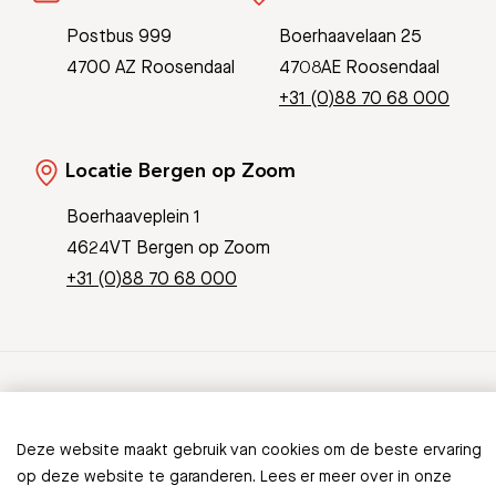
Postbus 999
Boerhaavelaan 25
4700 AZ Roosendaal
4708AE Roosendaal
+31 (0)88 70 68 000
Locatie Bergen op Zoom
Boerhaaveplein 1
4624VT Bergen op Zoom
+31 (0)88 70 68 000
© Copyright 2026 Bravis
Patient Journey App
Contact
Deze website maakt gebruik van cookies om de beste ervaring
Informatieveiligheid
Sitemap
op deze website te garanderen. Lees er meer over in onze