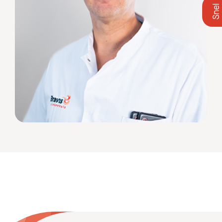
Zoeken
Meest gezocht:
Bezoektijden