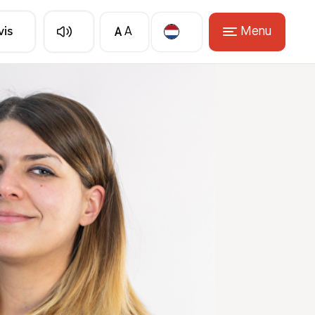
A
Menu
vis
A
Translate