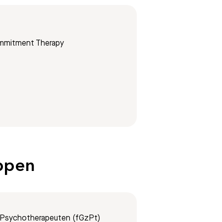
ommitment Therapy
appen
 Psychotherapeuten (fGzPt)