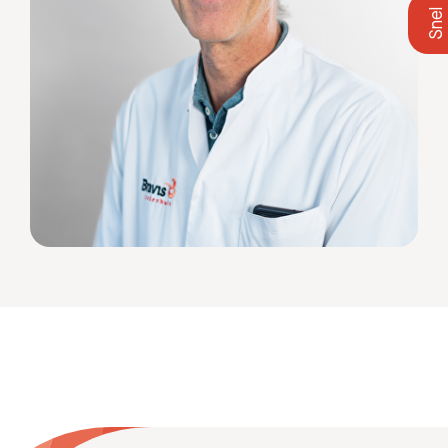
Zoeken
Meest gezocht:
Bezoektijden