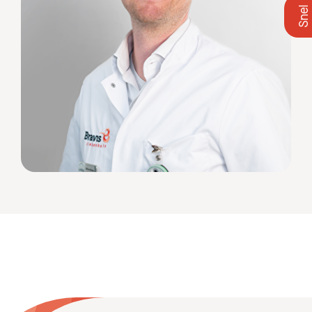
Zoeken
Meest gezocht:
Bezoektijden