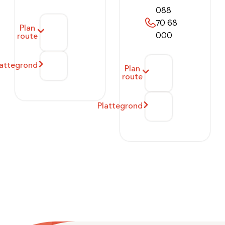
088
70 68
Plan
000
route
lattegrond
Plan
route
Plattegrond