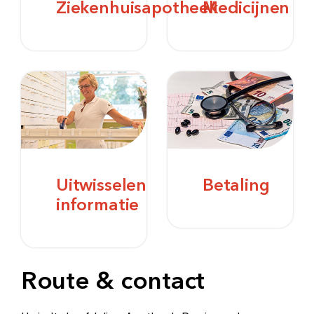
Ziekenhuisapotheek
Medicijnen
Uitwisselen
Betaling
informatie
Zoeken
Meest gezocht:
Route & contact
Bezoektijden