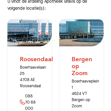
U vindt de afdeling Apotheek Bravis op de
Afspraak maken
volgende locatie(s):
Afdelingen
Roosendaal
Bergen
op
Boerhaavelaan
Zoom
25
4708 AE
Boerhaaveplein
Roosendaal
1
4624 VT
088
Bergen op
70 68
Zoom
000