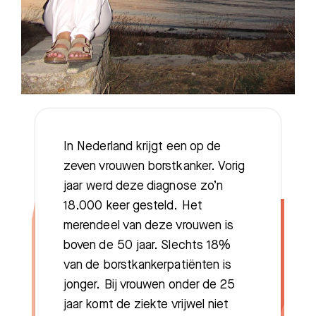
Zoeken
In Nederland krijgt een op de
Meest gezocht:
zeven vrouwen borstkanker. Vorig
Bezoektijden
jaar werd deze diagnose zo’n
18.000 keer gesteld. Het
Afspraak maken
merendeel van deze vrouwen is
boven de 50 jaar. Slechts 18%
Afdelingen
van de borstkankerpatiënten is
jonger. Bij vrouwen onder de 25
jaar komt de ziekte vrijwel niet