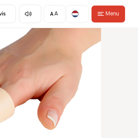
A
Menu
vis
A
Translate