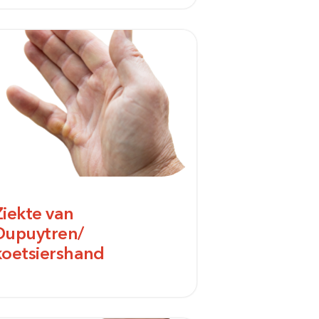
Bezoektijden
Afspraak maken
Ziekte van
Dupuytren/
koetsiershand