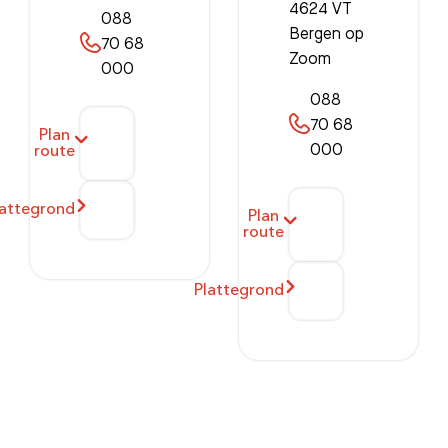
4624 VT
088
Bergen op
70 68
Zoom
000
088
70 68
Plan
000
route
lattegrond
Plan
route
Plattegrond