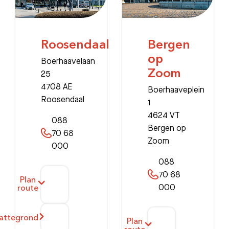
Roosendaal
Bergen
op
Boerhaavelaan
Zoom
25
4708 AE
Boerhaaveplein
Roosendaal
1
4624 VT
088
Bergen op
70 68
Zoom
000
088
70 68
Plan
000
route
lattegrond
Plan