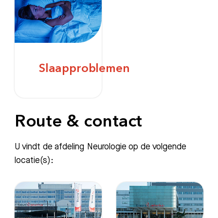
Zoeken
Slaapproblemen
Meest gezocht:
Bezoektijden
Route & contact
Afspraak maken
U vindt de afdeling Neurologie op de volgende
Afdelingen
locatie(s):