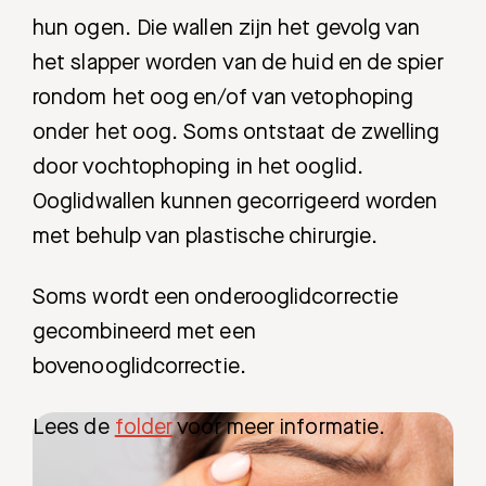
hun ogen. Die wallen zijn het gevolg van
het slapper worden van de huid en de spier
rondom het oog en/of van vetophoping
onder het oog. Soms ontstaat de zwelling
door vochtophoping in het ooglid.
Ooglidwallen kunnen gecorrigeerd worden
met behulp van plastische chirurgie.
Zoeken
Soms wordt een onderooglidcorrectie
Meest gezocht:
gecombineerd met een
bovenooglidcorrectie.
Bezoektijden
Lees de
folder
voor meer informatie.
Afspraak maken
Afdelingen