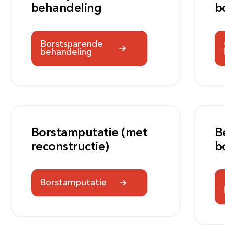
Meest gezocht:
behandeling
b
Borstsparende
behandeling
Borstamputatie (met
B
reconstructie)
b
Borstamputatie