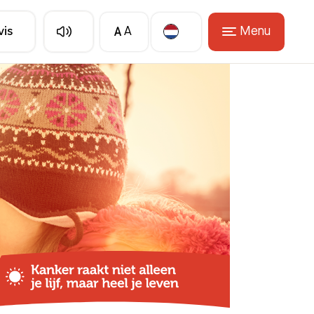
A
Menu
vis
A
Translate