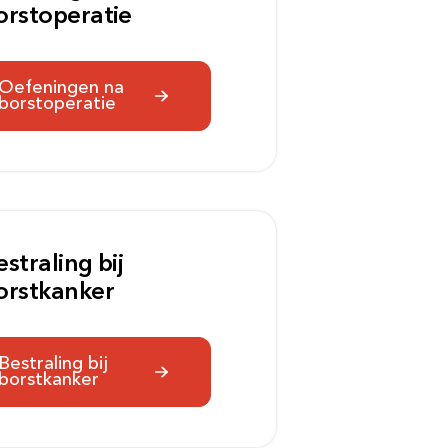
Bezoektijden
Afspraak maken
orstoperatie
Oefeningen na
borstoperatie
estraling bij
orstkanker
Bestraling bij
borstkanker