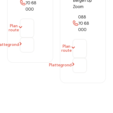
Bergen op
70 68
Zoom
000
088
70 68
Plan
000
route
lattegrond
Plan
route
Plattegrond