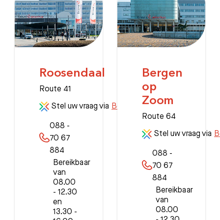
Roosendaal
Bergen
op
Route 41
Zoom
Stel uw vraag via
Beterdichtbij
Route 64
088 -
Stel uw vraag via
B
70 67
884
088 -
Bereikbaar
70 67
van
884
08.00
Bereikbaar
- 12.30
van
en
08.00
13.30 -
- 12.30