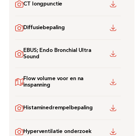
CT longpunctie
Diffusiebepaling
EBUS; Endo Bronchial Ultra
Sound
Flow volume voor en na
inspanning
Zoeken
Histaminedrempelbepaling
Meest gezocht:
Bezoektijden
Hyperventilatie onderzoek