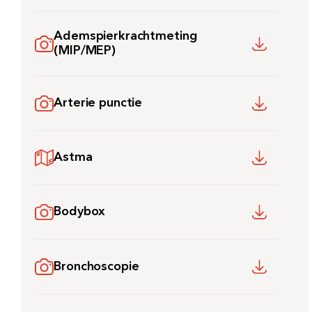
Ademspierkrachtmeting
(MIP/MEP)
Arterie punctie
Astma
Bodybox
Bronchoscopie