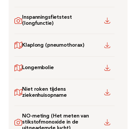
Afspraak maken
Inspanningsfietstest
(longfunctie)
Afdelingen
Klaplong (pneumothorax)
Longembolie
Niet roken tijdens
ziekenhuisopname
NO-meting (Het meten van
stikstofmonoxide in de
uitgeademde lucht)