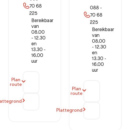
70 68
088 -
225
70 68
Bereikbaar
225
van
Bereikbaar
08.00
van
- 12.30
08.00
en
- 12.30
13.30 -
en
16.00
13.30 -
uur
16.00
uur
Plan
route
Plan
route
lattegrond
Plattegrond