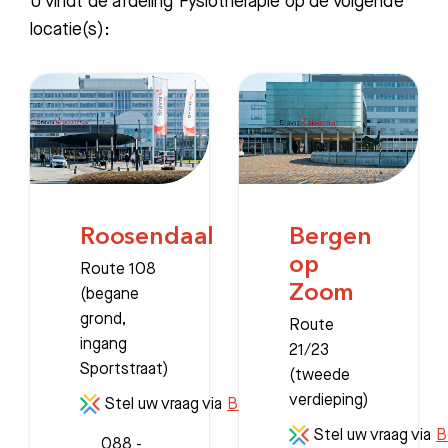
U vindt de afdeling Fysiotherapie op de volgende
locatie(s):
Roosendaal
Bergen
op
Route 108
Zoom
(begane
grond,
Route
ingang
21/23
Sportstraat)
(tweede
verdieping)
Stel uw vraag via
Beterdichtbij
Stel uw vraag via
B
088 -