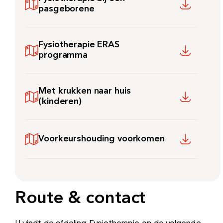
pasgeborene
Fysiotherapie ERAS
programma
Zoeken
Met krukken naar huis
(kinderen)
Meest gezocht:
Voorkeurshouding voorkomen
Bezoektijden
Afspraak maken
Route & contact
Afdelingen