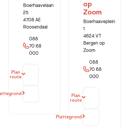
op
Boerhaavelaan
Zoom
25
4708 AE
Boerhaaveplein
Roosendaal
1
4624 VT
088
Bergen op
70 68
Zoom
000
088
70 68
Plan
000
route
lattegrond
Plan
route
Plattegrond