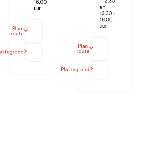
- 12.30
16.00
en
uur
13.30 -
16.00
uur
Plan
route
Plan
route
lattegrond
Plattegrond