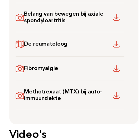
Belang van bewegen bij axiale
spondyloartritis
Zoeken
De reumatoloog
Meest gezocht:
Bezoektijden
Fibromyalgie
Afspraak maken
Methotrexaat (MTX) bij auto-
immuunziekte
Afdelingen
Video's