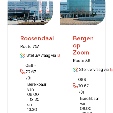
Roosendaal
Bergen
op
Route 75A
Zoom
Stel uw vraag via
Beterdichtbij
Route 86
088 -
Stel uw vraag via
B
70 67
731
088 -
Bereikbaar
70 67
van
731
08.00
Bereikbaar
- 12.30
van
en
08.00
13.30 -