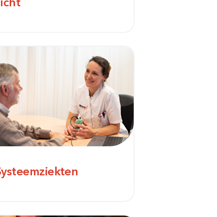
Jicht
Systeemziekten