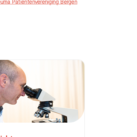
uma Patiëntenvereniging Bergen
Bezoektijden
Afspraak maken