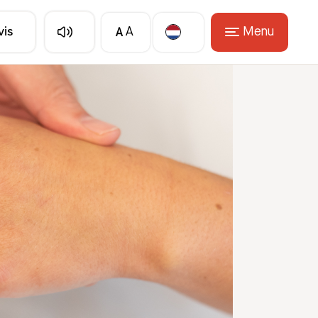
A
Menu
vis
A
Translate