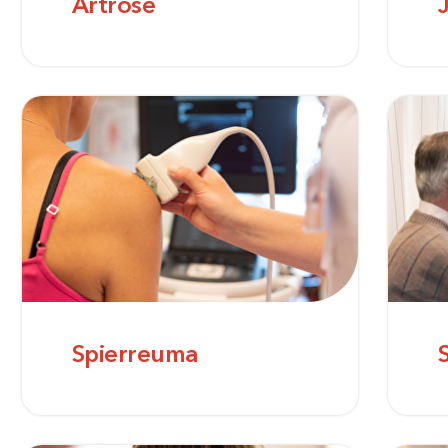
Artrose
Spierreuma