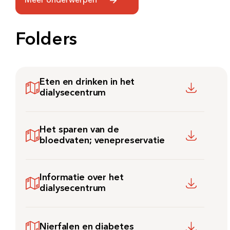
Meer onderwerpen
Folders
Zoeken
Eten en drinken in het
Meest gezocht:
dialysecentrum
Bezoektijden
Het sparen van de
Afspraak maken
bloedvaten; venepreservatie
Afdelingen
Informatie over het
dialysecentrum
Nierfalen en diabetes