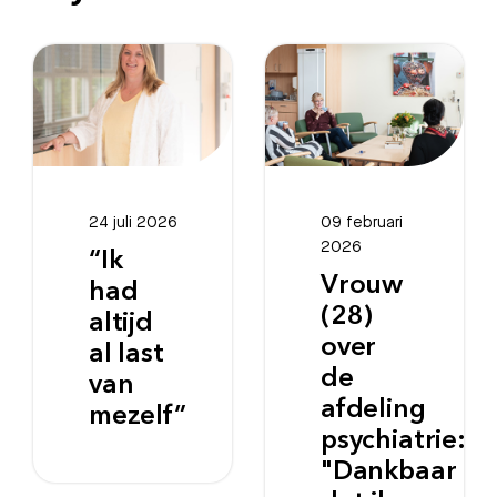
24 juli 2026
09 februari
2026
“Ik
Vrouw
had
(28)
altijd
over
al last
de
van
afdeling
mezelf”
psychiatrie:
"Dankbaar